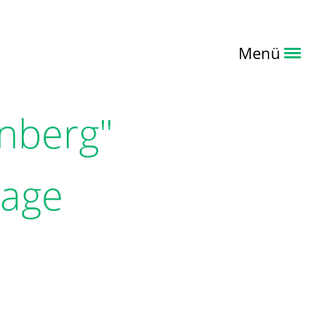
Menü
enberg"
page