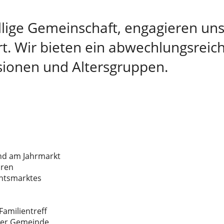
sellige Gemeinschaft, engagieren u
ert. Wir bieten ein abwechlungsre
ssionen und Altersgruppen.
nd am Jahrmarkt
oren
chtsmarktes
Familientreff
 der Gemeinde